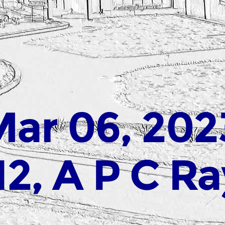
Mar 06, 202
12, A P C R